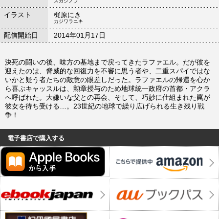
スガシノブ
イラスト
梶原にき
カジワラニキ
配信開始日
2014年01月17日
決死の闘いの後、味方の基地まで戻ってきたラファエル。だが彼を
迎えたのは、脅威的な回復力を不審に思う者や、二重スパイではな
いかと疑う者たちの敵意の眼差しだった。ラファエルの帰還を心か
ら喜ぶキャッスルは、勲章授与のため地球統一政府の首都・アクラ
へ呼ばれた。大嫌いな父との再会、そして、巧妙に仕組まれた罠が
彼女を待ち受ける…。23世紀の地球で繰り広げられる生き残り戦
争！
電子書店で購入する