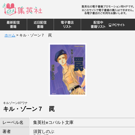
ホーム
>
キル・ゾーン７ 罠
キルゾーン07ワナ
キル・ゾーン７ 罠
レーベル名
集英社eコバルト文庫
著者
須賀しのぶ