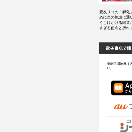
親友リコの「孵化
めに軍の施設に通
くじけかける陽菜
すぎる使命と折れ
※配信開始日は
い。