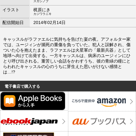
スガシノブ
イラスト
梶原にき
カジワラニキ
配信開始日
2014年02月14日
キャッスルがラファエルに気持ちを告げた宴の夜。アフォルター家
では、ユージィンが瀕死の重傷を負っていた。犯人と誤解され、傷
ついた心を抱えたまま、ラファエルは火星軍の「最新兵器」として
地球へ向けて出発する。一方キャッスルは、病床のユージィンにひ
とり呼び出される。重苦しい会話をかわすうち、彼の青緑の瞳にと
らわれたキャッスルの心のうちに芽生えた思いがけない感情と
は…!?
電子書店で購入する