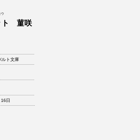
モウ
ット 菫咲
バルト文庫
月16日