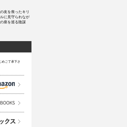
の友を喪ったキリ
ルに見守られなが
の座を巡る陰謀
じめご了承下さ