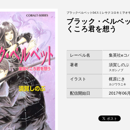
ブラックベルベット04スミレサクコロキミヲオ
ブラック・ベルベ
くころ君を想う
レーベル名
集英社eコ
著者
須賀しのぶ
スガシノブ
イラスト
梶原にき
カジワラニキ
配信開始日
2017年06