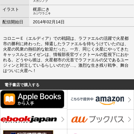
スガシノブ
イラスト
梶原にき
カジワラニキ
配信開始日
2014年02月14日
コロニーＥ（エルディア）での戦闘は、ラファエルの活躍で火星都
市の勝利に終わった。帰還したラファエルを待ちうけていたのは、
火星の民衆の熱狂的な歓迎だった。一方、同じく火星にやってきた
キャッスルとエイゼンは、情報部長官ヴィクトールの監視下におか
れる。どうやら彼は、火星都市の元首でラファエルの父であるユー
ジィンと対立しているらしいのだが…。激烈な生き残り戦争、舞台
はついに火星へ！
電子書店で購入する