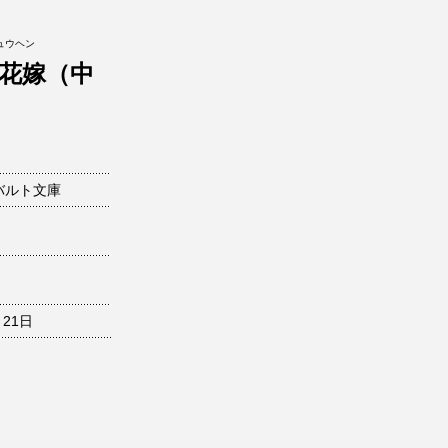
ュウヘン
花嫁（中
バルト文庫
月21日