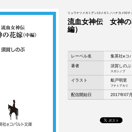
リュウケツメガミデン13メガミノハナヨメ02チ
流血女神伝 女神の
編）
レーベル名
集英社eコ
著者
須賀しのぶ
スガシノブ
イラスト
船戸明里
フナトアカリ
配信開始日
2017年07