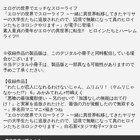
エロゲの世界でエッチなスローライフ
『エロゲの世界でスローライフ ～一緒に異世界転移してきたヤリサ
ーの大学生たちに追放されたので、辺境で無敵になって真のヒロイ
ンたちとヨロシクやります～』が電子に登場！
素人童貞の青年がエロゲの異世界に転生!! ヒロインたちとハーレム
ライフ!!
※収録作品の製品版は、このデジタル小冊子と同時配信している場
合がございます。
※当デジタル小冊子は、製品版と一部異なる可能性がありますので
予めご了承ください。
【収録作品】
『わたしが恋人になれるわけないじゃん、ムリムリ！（※ムリじゃ
なかった!?） 6』みかみてれん×竹嶋えく
『悪喰の最強魔獣使い ～兄のせいで『加護なしの無能は出て行
け！』と実家を追放されたけど、最強の力が覚醒したので無双する
～』斧名田マニマニ×福きつね
『エロゲの世界でスローライフ ～一緒に異世界転移してきたヤリサ
ーの大学生たちに追放されたので、辺境で無敵になって真のヒロイ
ンたちとヨロシクやります～』白石新×タジマ粒子×ツタロー