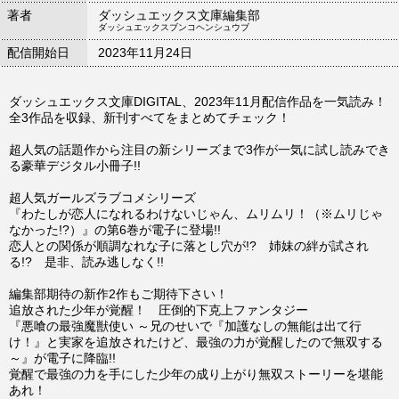
著者
ダッシュエックス文庫編集部
ダッシュエックスブンコヘンシュウブ
配信開始日
2023年11月24日
ダッシュエックス文庫DIGITAL、2023年11月配信作品を一気読み！
全3作品を収録、新刊すべてをまとめてチェック！
超人気の話題作から注目の新シリーズまで3作が一気に試し読みでき
る豪華デジタル小冊子!!
超人気ガールズラブコメシリーズ
『わたしが恋人になれるわけないじゃん、ムリムリ！（※ムリじゃ
なかった!?）』の第6巻が電子に登場!!
恋人との関係が順調なれな子に落とし穴が!? 姉妹の絆が試され
る!? 是非、読み逃しなく!!
編集部期待の新作2作もご期待下さい！
追放された少年が覚醒！ 圧倒的下克上ファンタジー
『悪喰の最強魔獣使い ～兄のせいで『加護なしの無能は出て行
け！』と実家を追放されたけど、最強の力が覚醒したので無双する
～』が電子に降臨!!
覚醒で最強の力を手にした少年の成り上がり無双ストーリーを堪能
あれ！