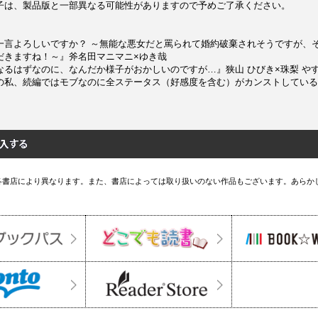
子は、製品版と一部異なる可能性がありますので予めご了承ください。
一言よろしいですか？ ～無能な悪女だと罵られて婚約破棄されそうですが、
だきますね！～』斧名田マニマニ×ゆき哉
なるはずなのに、なんだか様子がおかしいのですが…』狭山 ひびき×珠梨 や
の私、続編ではモブなのに全ステータス（好感度を含む）がカンストしている
各書店により異なります。また、書店によっては取り扱いのない作品もございます。あらか