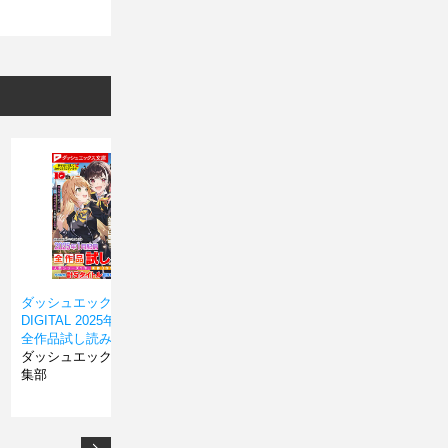
ダッシュエックス文庫
ダッシュエックス文庫
ダッシ
DIGITAL 2025年1月配信
DIGITAL 2016年10月配信
DIGIT
全作品試し読み
全作品試し読み
全作品
ダッシュエックス文庫編
ダッシュエックス文庫編
ダッシ
集部
集部
集部