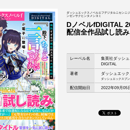
ダッシュエックスノベルエフデジタルニセンニ
ンゼンサクヒンタメシヨミ
DノベルfDIGITAL 
配信全作品試し読み
レーベル名
集英社ダッシュ
DIGITAL
著者
ダッシュエック
ダッシュエックスブン
配信開始日
2022年09月05