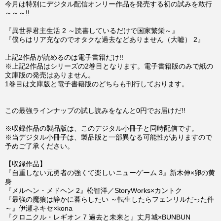
今月は特別にデジタル配信オンリー作品を発売する初の試みを敢行
～～～!!
『異世界君主生活 2 ～読書しているだけで国家繁栄～』
『僕らはリア充なのでオタクな過去などありません（大嘘） 2』
上記2作品が読めるのは電子書籍だけ!!
※上記2作品はシリーズの2巻目となります。電子書籍版のみで紙の
文庫版の発売はありません。
1巻目は文庫版と電子書籍版のどちらも刊行しております。
この最強ラインナップの試し読みをなんと0円でお届けだ!!
※収録作品の製品版は、このデジタル小冊子と同時配信です。
※当デジタル小冊子は、製品版と一部異なる可能性がありますので
予めご了承ください。
【収録作品】
『自重しない元勇者の強くて楽しいニューゲーム 3』新木伸×卵の黄
身
『メルヘン・メドヘン 2』松智洋／StoryWorks×カントク
『最強の魔狼は静かに暮らしたい ～転生したらフェンリルだった件
～』伊瀬ネキセ×kona
『クロニクル・レギオン 7 過去と未来と』丈月城×BUNBUN