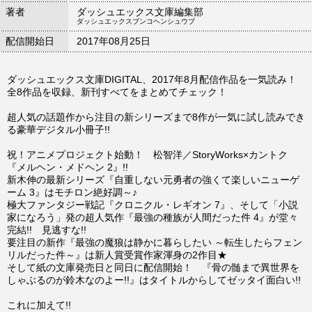
著者
ダッシュエックス文庫編集部
ダッシュエックスブンコヘンシュウブ
配信開始日
2017年08月25日
ダッシュエックス文庫DIGITAL、2017年8月配信作品を一気読み！
全8作品を収録、新刊すべてをまとめてチェック！
超人気の話題作から注目の新シリーズまで8作が一気に試し読みでき
る豪華デジタル小冊子!!
祝！アニメプロジェクト始動！ 松智洋／StoryWorks×カントク
『メルヘン・メドヘン 2』!!
新木伸の最新シリーズ『自重しない元勇者の強くて楽しいニューゲ
ーム 3』はモチロン絶好調～♪
極大ファンタジー戦記『クロニクル・レギオン 7』、そして「小説
家になろう」発の超人気作『最強の種族が人間だった件 4』が堂々
完結!! 見逃すな!!
要注目の新作『最強の魔狼は静かに暮らしたい ～転生したらフェン
リルだった件～』は新人賞受賞作家渾身の2作目★
そして紙の文庫発売日と同日に配信開始！ 『骨の髄まで異世界を
しゃぶるのが鈴木なのよー!!』はタイトルからしてゼッタイ面白い!!
これに加えて!!