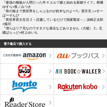
『最強の種族が人間だった件 4 エルフ嫁と始める新婚ライフ』柑橘
ゆすら×夜ノみつき
『骨の髄まで異世界をしゃぶるのが鈴木なのよー!!』望月充っ×すー
ぱーぞんび
『異世界君主生活 2 ～読書しているだけで国家繁栄～』須崎正太郎
×狐印
『僕らはリア充なのでオタクな過去などありません（大嘘） 2』北
國ばらっど×村上ゆいち
電子書店で購入する