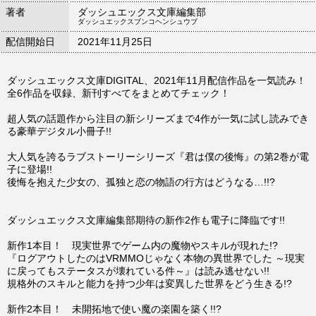
著者
ダッシュエックス文庫編集部
ダッシュエックスブンコヘンシュウブ
配信開始日
2021年11月25日
ダッシュエックス文庫DIGITAL、2021年11月配信作品を一気読み！
全6作品を収録、新刊すべてをまとめてチェック！
超人気の話題作から注目の新シリーズまで4作が一気に試し読みでき
る豪華デジタル小冊子!!
大人気を誇るラブストーリーシリーズ『君は僕の後悔』の第2巻が電
子に登場!!
後悔を抱えた少女の、孤独と恋の物語の行方はどうなる…!!?
ダッシュエックス文庫編集部期待の新作2作も電子に降臨です!!
新作1本目！ 現実世界でゲーム内の魔物やスキルが現れた!?
『ログアウトしたのはVRMMOじゃなく本物の異世界でした ～現実
に戻ってもステータスが壊れている件～』は読み逃せない!!
規格外のスキルと能力を持つ少年は変異した世界をどう生きる!?
新作2本目！ 未開拓地で使い魔の楽園を築く!!?