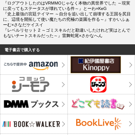
『ログアウトしたのはVRMMOじゃなく本物の異世界でした ～現実
に戻ってもステータスが壊れている件～』とーわ×KeG
『史上最強の宮廷テイマー ～自分を追い出して崩壊する王国を尻目
に、辺境を開拓して使い魔たちの究極の楽園を作る～』すかいふぁ
ーむ×さなだケイスイ
『レベルリセット 2 ～ゴミスキルだと勘違いしたけれど実はとんで
もないチートスキルだった～』雷舞蛇尾×さかなへん
電子書店で購入する