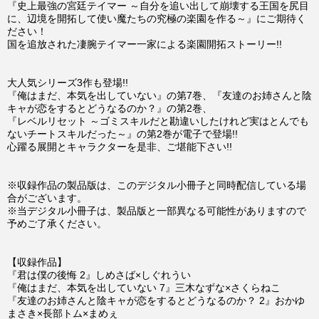
『史上最強の宮廷テイマー ～自分を追い出して崩壊する王国を尻目
に、辺境を開拓して使い魔たちの究極の楽園を作る～』にご期待く
ださい！
国を追放された凄腕テイマー一家による楽園開拓ストーリー!!
大人気シリーズ3作も登場!!
『俺はまだ、本気を出していない』の第7巻、『友達のお姉さんと陰
キャが恋をするとどうなるのか？』の第2巻、
『レベルリセット ～ゴミスキルだと勘違いしたけれど実はとんでも
ないチートスキルだった～』の第2巻が電子で登場!!
心躍る展開とキャラクターを是非、ご堪能下さい!!
※収録作品の製品版は、このデジタル小冊子と同時配信している場
合がございます。
※当デジタル小冊子は、製品版と一部異なる可能性がありますので
予めご了承ください。
【収録作品】
『君は僕の後悔 2』しめさば×しぐれうい
『俺はまだ、本気を出していない 7』三木なずな×さくらねこ
『友達のお姉さんと陰キャが恋をするとどうなるのか？ 2』おかゆ
まさき×長部トム×まめぇ