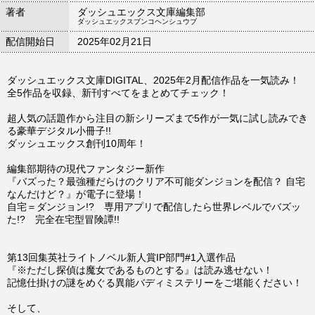
著者
ダッシュエックス文庫編集部
ダッシュエックスブンコヘンシュウブ
配信開始日
2025年02月21日
ダッシュエックス文庫DIGITAL、2025年2月配信作品を一気読み！
全5作品を収録、新刊すべてをまとめてチェック！
超人気の話題作から注目の新シリーズまで5作が一気に試し読みでき
る豪華デジタル小冊子!!
ダッシュエックス創刊10周年！
編集部期待の現代ファンタジー新作
『バズった？最強種だらけのクリア不可能ダンジョンを配信？ 自宅
なんだけど？』が電子に登場！
自宅＝ダンジョン!? 専用アプリで配信したら世界レベルでバズッ
た!? 完全在宅型冒険譚!!
第13回集英社ライトノベル新人賞IP部門#1入選作品
『※ただし探偵は魔女であるものとする』は読み逃せない！
記憶仕掛けの謎をめぐる異能バディミステリーをご堪能ください！
そして、