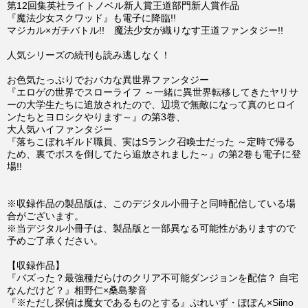
第12回集英社ライトノベル新人賞王道部門新人賞作品
『魔法少女スクワッド』も電子に降臨!!
マジカル×ガチバトル!! 魔法少女が織りなす王道ファンタジー!!
人気シリーズの続刊も読み逃しなく！
お色気たっぷりでおバカな異世界ファンタジー
『エロゲの世界でスローライフ ～一緒に異世界転移してきたヤリサ
ーの大学生たちに追放されたので、辺境で無敵になって真のヒロイ
ンたちとヨロシクやります～』の第3巻、
大人気ハイファンタジー
『落ちこぼれギルド職員、実はSランク召喚士だった ～定時で帰る
ため、裏でボスを倒してたら追放されました～』の第2巻も電子に登
場!!
※収録作品の製品版は、このデジタル小冊子と同時配信している場
合がございます。
※当デジタル小冊子は、製品版と一部異なる可能性がありますので
予めご了承ください。
【収録作品】
『バズった？最強種だらけのクリア不可能ダンジョンを配信？ 自宅
なんだけど？』相野仁×桑島黎音
『※ただし探偵は魔女であるものとする』ぷれいず・ぽぽん×Siino