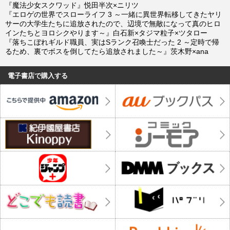
『魔法少女スクワッド』悦田半次×ニリツ
『エロゲの世界でスローライフ 3 ～一緒に異世界転移してきたヤリ
サーの大学生たちに追放されたので、辺境で無敵になって真のヒロ
インたちとヨロシクやります～』白石新×タジマ粒子×ツタロー
『落ちこぼれギルド職員、実はSランク召喚士だった 2 ～定時で帰
るため、裏でボスを倒してたら追放されました～』茨木野×ana
電子書店で購入する