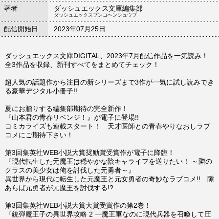
著者
ダッシュエックス文庫編集部
ダッシュエックスブンコヘンシュウブ
配信開始日
2023年07月25日
ダッシュエックス文庫DIGITAL、2023年7月配信作品を一気読み！
全3作品を収録、新刊すべてをまとめてチェック！
超人気の話題作から注目の新シリーズまで3作が一気に試し読みでき
る豪華デジタル小冊子!!
夏にお贈りする編集部期待の完全新作！
『山本君の青春リベンジ！』が電子に登場!!
コミカライズも連載スタート！ 天才医師との青春やりなおしラブ
コメにご期待下さい！
第3回集英社WEB小説大賞奨励賞受賞作が電子に降臨！
『現代転生した元魔王は穏やかな陰キャライフを送りたい！ ～隣の
クラスの美少女は俺を討伐した元勇者～』
異世界から現代に転生した元魔王と元女勇者の奇妙なラブコメ!! 隙
あらば元勇者が元魔王を討伐する!?
第3回集英社WEB小説大賞大賞受賞作の第2巻！
『銃弾魔王子の異世界攻略 2 ―魔王軍なのに現代兵器を召喚して圧