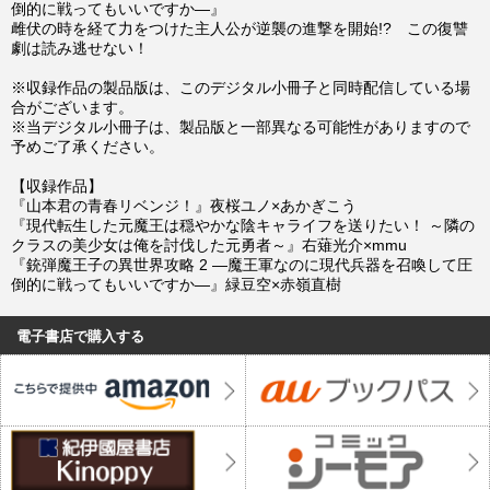
倒的に戦ってもいいですか―』
雌伏の時を経て力をつけた主人公が逆襲の進撃を開始!? この復讐
劇は読み逃せない！
※収録作品の製品版は、このデジタル小冊子と同時配信している場
合がございます。
※当デジタル小冊子は、製品版と一部異なる可能性がありますので
予めご了承ください。
【収録作品】
『山本君の青春リベンジ！』夜桜ユノ×あかぎこう
『現代転生した元魔王は穏やかな陰キャライフを送りたい！ ～隣の
クラスの美少女は俺を討伐した元勇者～』右薙光介×mmu
『銃弾魔王子の異世界攻略 2 ―魔王軍なのに現代兵器を召喚して圧
倒的に戦ってもいいですか―』緑豆空×赤嶺直樹
電子書店で購入する