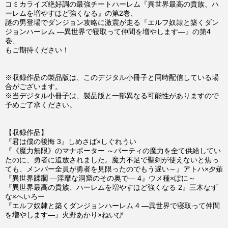
コミカライズ絶好調の最強チートハーレム『異世界最高の貴族、ハ
ーレムを増やすほど強くなる』の第2巻、
謎の男登場でダンジョン攻略に激震が走る『エルフ奴隷と築くダン
ジョンハーレム ―異世界で寝取って仲間を増やします―』の第4
巻、
もご期待ください！
※収録作品の製品版は、このデジタル小冊子と同時配信している場
合がございます。
※当デジタル小冊子は、製品版と一部異なる可能性がありますので
予めご了承ください。
【収録作品】
『君は僕の後悔 3』しめさば×しぐれうい
『《魔力無限》のマナポーター ～パーティの魔力を全て供給してい
たのに、勇者に追放されました。魔力不足で聖剣が使えないと焦っ
ても、メンバー全員が勇者を見限ったのでもう遅い～』アトハ×夕薙
『異世界蹂躙 ―淫靡な洞窟のその奥で― 4』ウメ種×ぼに～
『異世界最高の貴族、ハーレムを増やすほど強くなる 2』三木なず
な×へいろー
『エルフ奴隷と築くダンジョンハーレム 4 ―異世界で寝取って仲間
を増やします―』火野あかり×ねいび