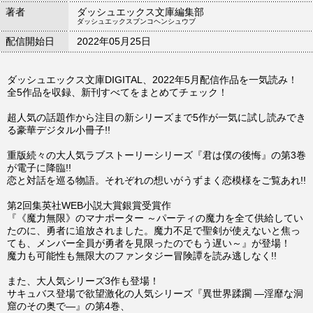
著者
ダッシュエックス文庫編集部
ダッシュエックスブンコヘンシュウブ
配信開始日
2022年05月25日
ダッシュエックス文庫DIGITAL、2022年5月配信作品を一気読み！
全5作品を収録、新刊すべてをまとめてチェック！
超人気の話題作から注目の新シリーズまで5作が一気に試し読みでき
る豪華デジタル小冊子!!
重版続々の大人気ラブストーリーシリーズ『君は僕の後悔』の第3巻
が電子に降臨!!
恋と対話を巡る物語。それぞれの想いがうずまく恋模様をご覧あれ!!
第2回集英社WEB小説大賞銀賞受賞作
『《魔力無限》のマナポーター ～パーティの魔力を全て供給してい
たのに、勇者に追放されました。魔力不足で聖剣が使えないと焦っ
ても、メンバー全員が勇者を見限ったのでもう遅い～』が登場！
魔力も可能性も無限大のファンタジー冒険譚を読み逃しなく!!
また、大人気シリーズ3作も登場！
サキュバス登場で欲望激化の人気シリーズ『異世界蹂躙 ―淫靡な洞
窟のその奥で―』の第4巻、