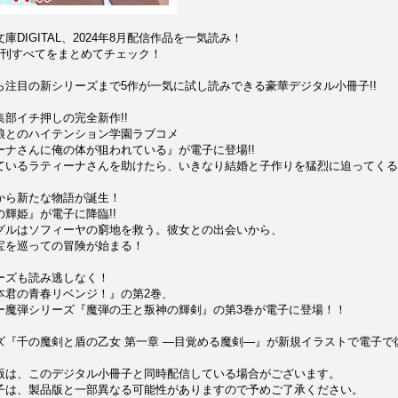
DIGITAL、2024年8月配信作品を一気読み！
新刊すべてをまとめてチェック！
ら注目の新シリーズまで5作が一気に試し読みできる豪華デジタル小冊子!!
部イチ押しの完全新作!!
娘とのハイテンション学園ラブコメ
ーナさんに俺の体が狙われている』が電子に登場!!
ているラティーナさんを助けたら、いきなり結婚と子作りを猛烈に迫ってくる!
から新たな物語が誕生！
輝姫』が電子に降臨!!
グルはソフィーヤの窮地を救う。彼女との出会いから、
宝を巡っての冒険が始まる！
ーズも読み逃しなく！
本君の青春リベンジ！』の第2巻、
ー魔弾シリーズ『魔弾の王と叛神の輝剣』の第3巻が電子に登場！！
『千の魔剣と盾の乙女 第一章 ―目覚める魔剣―』が新規イラストで電子で復
版は、このデジタル小冊子と同時配信している場合がございます。
子は、製品版と一部異なる可能性がありますので予めご了承ください。