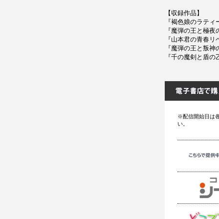
【収録作品】
『褐色娘のラティ
『魔弾の王と極夜
『山本君の青春リベ
『魔弾の王と叛神の
『千の魔剣と盾の乙
※配信開始日は
い。