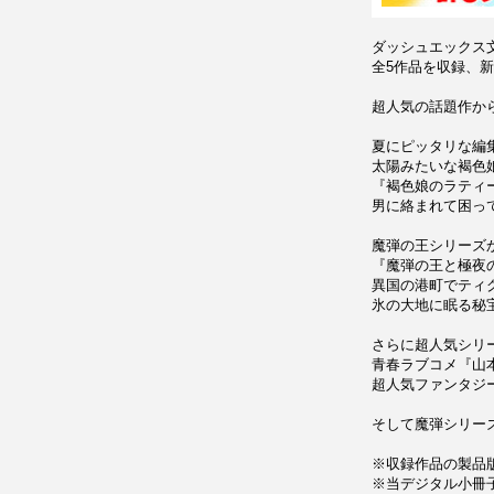
ダッシュエックス文庫
全5作品を収録、
超人気の話題作か
夏にピッタリな編集
太陽みたいな褐色
『褐色娘のラティ
男に絡まれて困っ
魔弾の王シリーズ
『魔弾の王と極夜の
異国の港町でティ
氷の大地に眠る秘
さらに超人気シリ
青春ラブコメ『山
超人気ファンタジ
そして魔弾シリーズ
※収録作品の製品
※当デジタル小冊