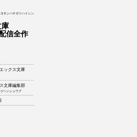
ウヨネンハチガツハイシン
文庫
8月配信全作
エックス文庫
ス文庫編集部
コヘンシュウブ
日