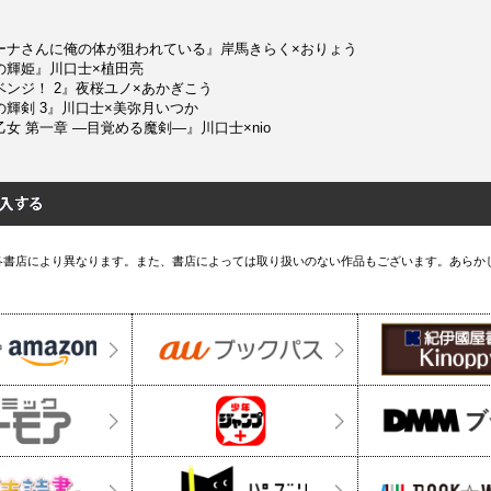
ーナさんに俺の体が狙われている』岸馬きらく×おりょう
の輝姫』川口士×植田亮
ンジ！ 2』夜桜ユノ×あかぎこう
輝剣 3』川口士×美弥月いつか
女 第一章 ―目覚める魔剣―』川口士×nio
各書店により異なります。また、書店によっては取り扱いのない作品もございます。あらか