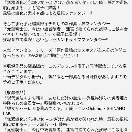
『無双道化と忘却少女 ～ふざけた愚か者が笑われた時、最強の逆転
劇は始まる～』も電子に降臨！
最強の道化と天才令嬢による逆転ファンタジー!!
そしてまたまた編集部イチ押しの新作異世界ファンタジー
『元聖騎士団、今は中級冒険者。 迷宮で捨てられた奴隷にご飯を食
べさせたら懐かれました』が電子に登場！
奴隷育成で満喫！おいしいセカンドライフファンタジー!!
人気ファンタジーシリーズ『原作最強のラスボスが主人公の仲間に
なったら？』の第2巻もご期待ください！
※収録作品の製品版は、このデジタル小冊子と同時配信している場
合がございます。
※当デジタル小冊子は、製品版と一部異なる可能性がありますので
予めご了承ください。
【収録作品】
『現代魔法をぶち壊す、あたしだけの魔法 ―異世界帰りの勇者姫と
神降ろしの白乙女―』藍藤唯×いちかわはる
『彼女がハーレムを薦めてくる。』愛上クレ×Octonut・SHINANO
LAB
『無双道化と忘却少女 ～ふざけた愚か者が笑われた時、最強の逆転
劇は始まる～』一ノ瀬乃一×伊藤宗一
『元聖騎士団、今は中級冒険者。 迷宮で捨てられた奴隷にご飯を食