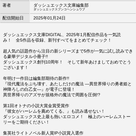
著者
ダッシュエックス文庫編集部
ダッシュエックスブンコヘンシュウブ
配信開始日
2025年01月24日
ダッシュエックス文庫DIGITAL、2025年1月配信作品を一気読
み！ 全5作品を収録、新刊すべてをまとめてチェック！
超人気の話題作から注目の新シリーズまで5作が一気に試し読みでき
る豪華デジタル小冊子!!
ダッシュエックス創刊10周年！ そして新年あけましておめでとう
ございます！
年明け一作目は編集部期待の新作!!
『現代魔法をぶち壊す、あたしだけの魔法 ―異世界帰りの勇者姫と
神降ろしの白乙女―』が電子に登場！
異世界帰りのアズサが規格外の魔法で周囲を圧倒!?
第1回オトナの小説大賞金賞受賞作
『彼女がハーレムを薦めてくる。』も読み逃せない！
ダッシュエックス史上最も熱いエロコメ！ 極上のハーレムストー
リーをご期待ください！
集英社ライトノベル新人賞IP小説賞入選作