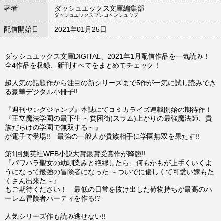
著者
ダッシュエックス文庫編集部
ダッシュエックスブンコヘンシュウブ
配信開始日
2021年01月25日
ダッシュエックス文庫DIGITAL、2021年1月配信作品を一気読み！
全4作品を収録、新刊すべてをまとめてチェック！
超人気の話題作から注目の新シリーズまで5作が一気に試し読みでき
る豪華デジタル小冊子!!
『週刊ヤングジャンプ』本誌にてコミカライズ連載開始の期待作！
『王立魔法学園の最下生 ～貧困街(スラム)上がりの最強魔法師、貴
族だらけの学園で無双する～』
が電子で登場!! 最強の一般人が貴族相手に学園無双を果たす!!
第1回集英社WEB小説大賞銀賞受賞作が降臨!!
『パワハラ聖女の幼馴染みと絶縁したら、何もかもが上手くいくよ
うになって最強の冒険者になった ～ついでに優しくて可愛い嫁もた
くさん出来た～』
もご期待ください！ 最低の日常を抜け出した荷物持ちが最高のハ
ーレム冒険者パーティを作る!?
人気シリーズ作も読み逃せない!!