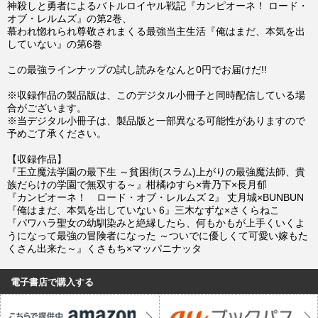
神殺しと勇者によるバトルロイヤル戦記『カンピオーネ！ ロード・
オブ・レルムズ』の第2巻、
慕われ惚れられ尊敬されまくる最強当主生活『俺はまだ、本気を出
していない』の第6巻
この最強ラインナップの試し読みをなんと0円でお届けだ!!
※収録作品の製品版は、このデジタル小冊子と同時配信している場
合がございます。
※当デジタル小冊子は、製品版と一部異なる可能性がありますので
予めご了承ください。
【収録作品】
『王立魔法学園の最下生 ～貧困街(スラム)上がりの最強魔法師、貴
族だらけの学園で無双する～』柑橘ゆすら×青乃下×長月郁
『カンピオーネ！ ロード・オブ・レルムズ 2』 丈月城×BUNBUN
『俺はまだ、本気を出していない 6』三木なずな×さくらねこ
『パワハラ聖女の幼馴染みと絶縁したら、何もかもが上手くいくよ
うになって最強の冒険者になった ～ついでに優しくて可愛い嫁もた
くさん出来た～』くさもち×マッパニナッタ
電子書店で購入する