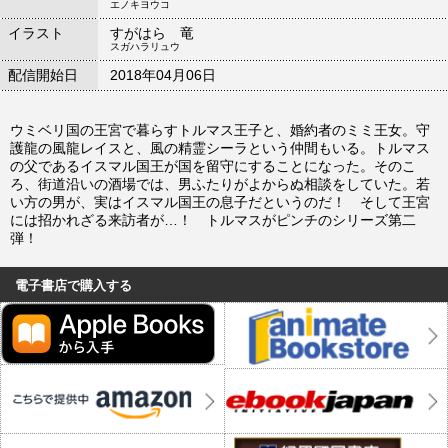
エノキヨウコ
イラスト
すがはら 竜
スガハラリュウ
配信開始日
2018年04月06日
ウミベリ国の王宮で暮らすトルマス王子と、婚約者のミミ王女。守
護龍の風龍レイスと、風の精霊シーラという仲間もいる。トルマス
の父であるイスマル国王が国を留守にすることになった。そのこ
ろ、街道沿いの酒場では、男ふたりがよからぬ相談をしていた。若
い方の男が、実はイスマル国王の息子だというのだ！ そして王宮
には招かれざる来訪者が…！ トルマスがピンチのシリーズ第二
弾！
電子書店で購入する