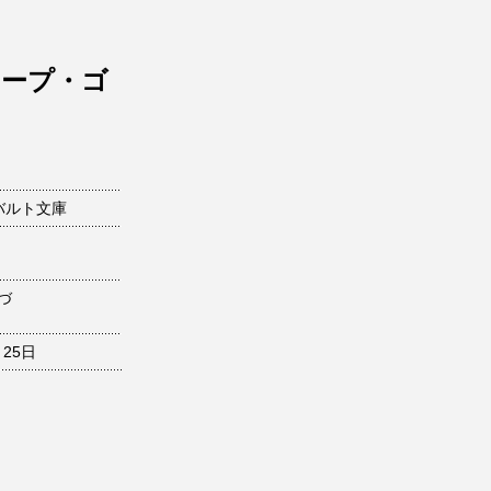
ケープ・ゴ
バルト文庫
づ
月25日