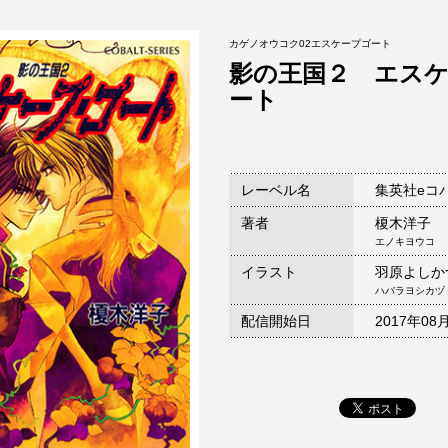
カゲノオウコク02エスケープゴート
影の王国２ エス
ート
レーベル名
集英社eコ
著者
榎木洋子
エノキヨウコ
イラスト
羽原よしか
ハバラヨシカヅ
配信開始日
2017年08