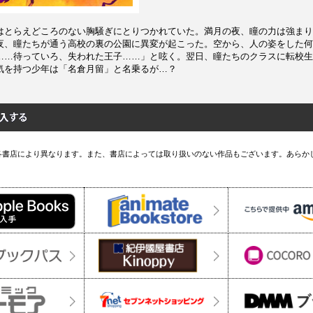
はとらえどころのない胸騒ぎにとりつかれていた。満月の夜、瞳の力は強まり
夜、瞳たちが通う高校の裏の公園に異変が起こった。空から、人の姿をした何
……待っていろ、失われた王子……」と呟く。翌日、瞳たちのクラスに転校生
気を持つ少年は「名倉月留」と名乗るが…？
各書店により異なります。また、書店によっては取り扱いのない作品もございます。あらか