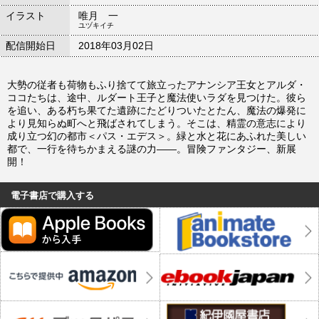
イラスト
唯月 一
ユヅキイチ
配信開始日
2018年03月02日
大勢の従者も荷物もふり捨てて旅立ったアナンシア王女とアルダ・
ココたちは、途中、ルダート王子と魔法使いラダを見つけた。彼ら
を追い、ある朽ち果てた遺跡にたどりついたとたん、魔法の爆発に
より見知らぬ町へと飛ばされてしまう。そこは、精霊の意志により
成り立つ幻の都市＜パス・エデス＞。緑と水と花にあふれた美しい
都で、一行を待ちかまえる謎の力――。冒険ファンタジー、新展
開！
電子書店で購入する