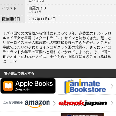
エノキヨウコ
イラスト
由羅カイリ
ユラカイリ
配信開始日
2017年11月02日
ミズベ国での大冒険から地球にもどって３年。夕香里のもとへフロ
ルメイ王女が星竜（スタードラゴン）セインと訪ねてきた。翔こと
リダーロイス王子の戴冠式への招待状を持ってきたのだ。ところが
事故でふたりの少女とセインはザクラン国の荒野へ。さらにメイは
ライランド少年王の宮殿へと連れていかれてしまった。そこで竜の
化身とまちがわれたメイは、王位をめぐる陰謀にまきこまれるはめ
に……!?
電子書店で購入する