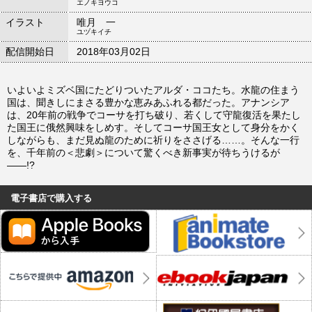
エノキヨウコ
イラスト
唯月 一
ユヅキイチ
配信開始日
2018年03月02日
いよいよミズベ国にたどりついたアルダ・ココたち。水龍の住まう
国は、聞きしにまさる豊かな恵みあふれる都だった。アナンシア
は、20年前の戦争でコーサを打ち破り、若くして守龍復活を果たし
た国王に俄然興味をしめす。そしてコーサ国王女として身分をかく
しながらも、まだ見ぬ龍のために祈りをささげる……。そんな一行
を、千年前の＜悲劇＞について驚くべき新事実が待ちうけるが
――!?
電子書店で購入する