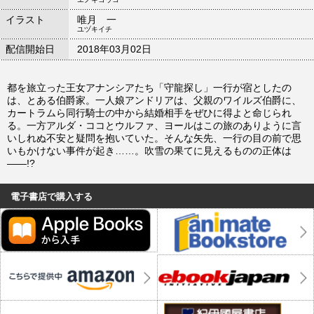
イラスト
唯月 一
ユヅキイチ
配信開始日
2018年03月02日
都を旅立った王女アナンシアたち「守龍探し」一行が宿としたの
は、とある伯爵家。一人娘アンドリアは、父親のワイルズ伯爵に、
カートラムら同行騎士の中から結婚相手をぜひに得よと命じられ
る。一方アルダ・ココとウルファ、ヨールはこの旅のありように言
いしれぬ不安と疑問を抱いていた。そんな矢先、一行の目の前で思
いもかけない事件が起き……。吹雪の果てに見えるものの正体は
――!?
電子書店で購入する