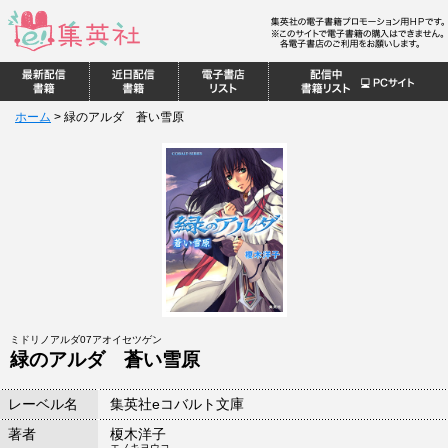
ホーム
>
緑のアルダ 蒼い雪原
ミドリノアルダ07アオイセツゲン
緑のアルダ 蒼い雪原
レーベル名
集英社eコバルト文庫
著者
榎木洋子
エノキヨウコ