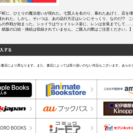
下町に、ひとりの魔法使いが現れた。七賢人を名のり、暴れたあげく、店を壊
疑われた。しかし、そいつは、あの品行方正はレンにそっくり、なのだ!? 
ちの作戦が始まった。シェイラはウェイトレス姿に、レンは女装までして……
、紙版の口絵・挿絵は収録されていません。ご購入の際はご注意ください。】
各書店により異なります。また、書店によっては取り扱いのない作品もございます。あらか