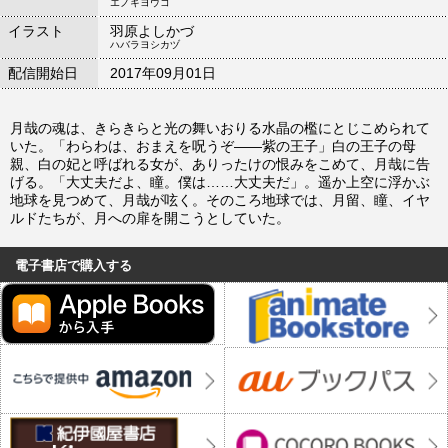
エノキヨウコ
イラスト
羽原よしかづ
ハバラヨシカヅ
配信開始日
2017年09月01日
月哉の魂は、きらきらと光の舞いおりる水晶の檻にとじこめられて
いた。「わらわは、おまえを呪うぞ――紫の王子」白の王子の母
親、白の妃と呼ばれる女が、ありったけの恨みをこめて、月哉に告
げる。「大丈夫だよ、瞳。僕は……大丈夫だ」。遥か上空に浮かぶ
地球を見つめて、月哉が呟く。そのころ地球では、月留、瞳、イヤ
ルドたちが、月への扉を開こうとしていた。
電子書店で購入する