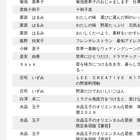
菊池 亜希子
菊池亜希子のおじゃまします 仕
君島十和子
十和子道
栗原 はるみ
わたしの味 選びに選んだ80のレ
栗原 はるみ
わたしの味 野菜たっぷり 元気を
栗原 はるみ
おいしくたべよう。素材をいかす
狐野 扶実子
フレンチレストラン 最旬アドレ
小林 直子
世界一素敵なウェディングシーン
是安 由香
世界にひとつだけ。ドラマチック
Ｓａｙａ
星を味方につける生き方、暮らし
る～
庄司 いずみ
ＬＥＥ ＣＲＥＡＴＩＶＥ ＫＩ
の野菜料理帖
庄司 いずみ
野菜だけでおいしいごはん
白澤 卓二
ミラクル免疫力をつけると、老け
水晶 玉子
水晶玉子のオリエンタル占星術 
暦２０１９
水晶 玉子
水晶玉子のオリエンタル占星術 
限定各宿版【婁宿】
水晶 玉子
水晶玉子のオリエンタル占星術 
限定各宿版【胃宿】