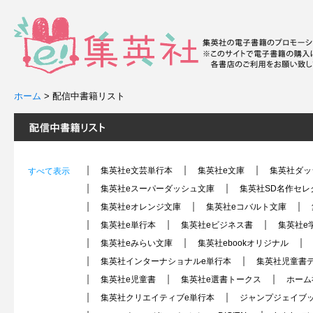
ホーム
>
配信中書籍リスト
集英社e文芸単行本
集英社e文庫
集英社ダッシ
すべて表示
集英社eスーパーダッシュ文庫
集英社SD名作セレ
集英社eオレンジ文庫
集英社eコバルト文庫
集英社e単行本
集英社eビジネス書
集英社e
集英社eみらい文庫
集英社ebookオリジナル
集英社インターナショナルe単行本
集英社児童書
集英社e児童書
集英社e選書トークス
ホーム
集英社クリエイティブe単行本
ジャンプジェイブック