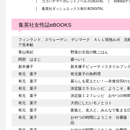
ココハナマーガレットノベルスDIGITAL
kotoba
集英社ダッシュエックス単行本DIGITAL
集英社女性誌eBOOKS
フィンランド、スウェーデン、デンマーク ＡＬＬ現地ルポ 北
ア見本帖
青山有紀
野菜が主役の晩ごはん
阿部 はまじ
森へいく
新木優子
新木優子ビューティスタイルブッ
有元 葉子
有元葉子の魚料理
有元 葉子
暮らしを変えたい！―衣食住50の
有元 葉子
決定版２５３レシピ ようこそ、
有元 葉子
決定版１２７レシピ おやつの時
有元 葉子
大切にしたいモノとコト
有元 葉子
家族と。友人と。みんなで集まる
有元 葉子
おやつの時間にようこそ 分冊版
品
有元 葉子
おやつの時間にようこそ 分冊版