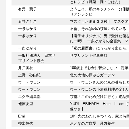
とレシピ（野菜・麺・ごはん）
有元 葉子
ようこそ、私のキッチンへ 分冊
リアンレシピ
石井さとこ
マスクしたまま３０秒!! マスク
一条ゆかり
不倫、それは峠の茶屋に似ている 
一条ゆかり
【電子オリジナル】男で受けた傷
に一喝!! 一条ゆかりの金言集 ２
一条ゆかり
「私の履歴書」にうっかり出たら
一般社団法人 日本サ
サプリメント健康事典
プリメント協会
井戸美枝
100歳までお金に苦労しない 定
上野 砂由紀
北の大地の夢みるガーデン
ウー・ウェン
ウー・ウェンさんの北京の暮らし
ウー・ウェン
ウー・ウェンの小麦粉料理の楽し
エクラ編集部
京都「このためだけに行く」絶品
蛯原友里
YURI EBIHARA Here I
像つき】
Emi
10年先のわたしをつくる、家と時
樫出恒代
おとなのご自愛 漢方養生