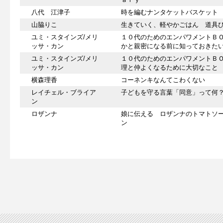
八代 江津子
時を編むナンタケットバスケット
山脇りこ
生きていく、軽やかごはん 道具
ユミ・スタインズ/メリ
１０代のためのエンパワメントＢ
ッサ・カン
かと親密になる前に知っておきた
ユミ・スタインズ/メリ
１０代のためのエンパワメントＢ
ッサ・カン
理と仲よくなるために大切なこと
横森理香
コーネンキなんてこわくない
レイチェル・ブライア
子どもを守る言葉「同意」って何
ン
ロザンナ
娘に伝える ロザンナのトマトソ
ン