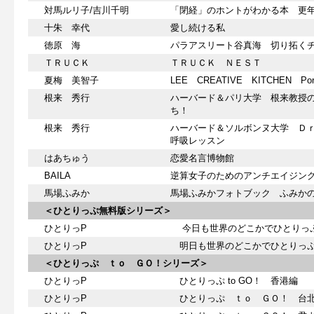
対馬ルリ子/吉川千明
「閉経」のホントがわかる本 更
十朱 幸代
愛し続ける私
徳原 海
パラアスリート谷真海 切り拓く
ＴＲＵＣＫ
ＴＲＵＣＫ ＮＥＳＴ
夏梅 美智子
LEE CREATIVE KITCHEN 
根来 秀行
ハーバード＆パリ大学 根来教授
ち！
根来 秀行
ハーバード＆ソルボンヌ大学 Ｄ
呼吸レッスン
はあちゅう
恋愛名言博物館
BAILA
逆算女子のためのアンチエイジン
馬場ふみか
馬場ふみかフォトブック ふみか
＜ひとりっぷ無料版シリーズ＞
ひとりっP
今日も世界のどこかでひとりっ
ひとりっP
明日も世界のどこかでひとりっぷ
＜ひとりっぷ ｔｏ ＧＯ！シリーズ＞
ひとりっP
ひとりっぷ to GO！ 香港編
ひとりっP
ひとりっぷ ｔｏ ＧＯ！ 台北