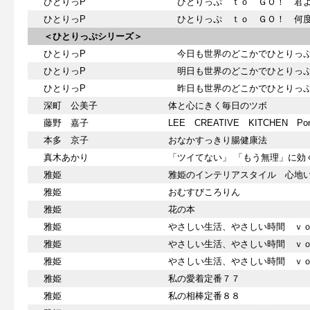
ひとりっP
ひとりっぷ ｔｏ ＧＯ！ 君よ
ひとりっP
ひとりっぷ ｔｏ ＧＯ！ 何度
＜ひとりっぷシリーズ＞
ひとりっP
今日も世界のどこかでひとりっ
ひとりっP
明日も世界のどこかでひとりっぷ
ひとりっP
昨日も世界のどこかでひとりっぷ
深町 公美子
体と心にきく毎日のツボ
藤野 嘉子
LEE CREATIVE KITCHEN 
本多 京子
おなかすっきり腸健康法
真木あかり
「ツイてない」 「もう無理」に効
雅姫
雅姫のインテリアスタイル 心地
雅姫
おむすびころりん
雅姫
花の本
雅姫
やさしい生活、やさしい時間 ｖ
雅姫
やさしい生活、やさしい時間 ｖ
雅姫
やさしい生活、やさしい時間 ｖ
雅姫
私の愛着定番７７
雅姫
私の相棒定番８８