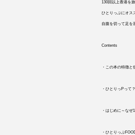
130回以上香港を
ひとりっぷにオス
自腹を切って足を
Contents
・この本の特徴と
・ひとりっPって
・はじめに～なぜ1
・ひとりっぷFOO