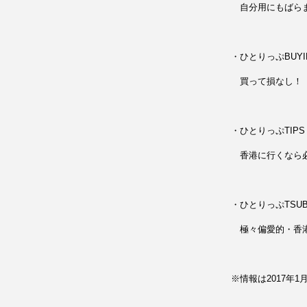
自分用にもばらま
・ひとりっぷBUYI
買って損なし！ 
・ひとりっぷTIPS
香港に行くなら必
・ひとりっぷTSU
極々偏愛的・香港
※情報は2017年