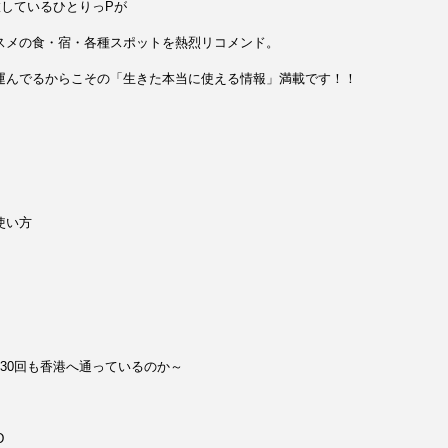
旅しているひとりっPが
スメの食・宿・各種スポットを熱烈リコメンド。
運んでるからこその「生きた本当に使える情報」満載です！！
使い方
？
30回も香港へ通っているのか～
D