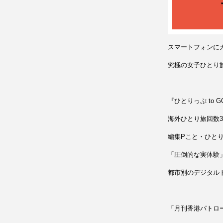
スマートフォンに
究極の女子ひとり
『ひとりっぷ to
海外ひとり旅回数3
編集Pこと・ひと
「圧倒的な実体験
都市別のデジタル
「月刊香港パトロ