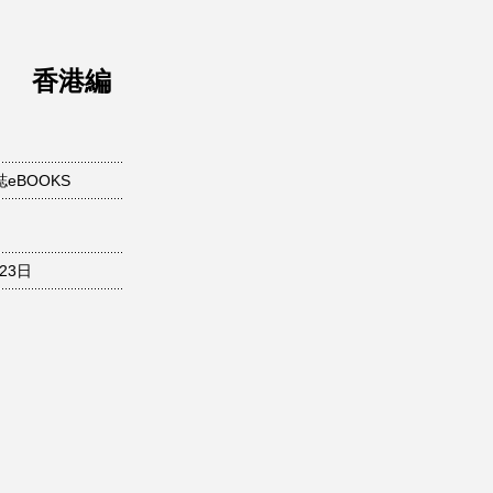
O！ 香港編
eBOOKS
月23日