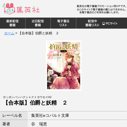
ホーム
>
【合本版】伯爵と妖精 ２
ガッポンバンハクシャクトヨウセイ02
【合本版】伯爵と妖精 ２
レーベル名
集英社eコバルト文庫
著者
谷 瑞恵