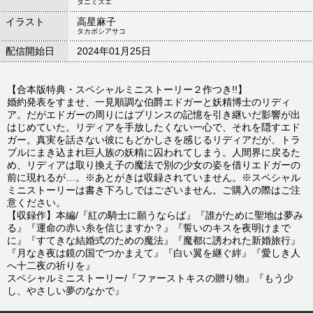
タニミズエ
イラスト
高星麻子
タカボシアサコ
配信開始日
2024年01月25日
【合本版特典・スペシャルミニストーリー２作つき!!】
婚約発表をすませ、一見順調な伯爵エドガーと妖精博士のリディ
ア。だがエドガーの周りにはプリンスの記憶を引き継いだ影響が出
はじめていた。リディアを手放したくない一心で、それを隠すエド
ガー。真実を話さない彼にもどかしさを感じるリディアだが、トラ
ブルにまき込まれ巨人族の妖精に囚われてしまう。人間界に戻るた
め、リディアは取り換え子の魔法で別の少女の姿を借りエドガーの
前に現れるが…。※あとがきは収録されていません。※スペシャル
ミニストーリーは書き下ろしではございません。ご購入の際はご注
意ください。
【収録作】本編/『紅の騎士に願うならば』『誰がために聖地は夢み
る』『運命の赤い糸を信じますか？』『誓いのキスを夜明けまで
に』『すてきな結婚式のための魔法』『魔都に誘われた新婚旅行』
『月なき夜は鏡の国でつかまえて』『白い翼を継ぐ絆』『愛しき人
へ十二夜の祈りを』
スペシャルミニストーリー/『ファーストキスの贈り物』『もう少
し、やさしい夢のなかで』