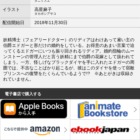
タニミズエ
イラスト
高星麻子
タカボシアサコ
配信開始日
2018年11月30日
妖精博士（フェアリードクター）のリディアはわけあって雇い主の
伯爵エドガーと形だけの婚約をしている。お得意のあまい言葉で迫
ってくるエドガーにいつも振り回されるリディア。婚約指輪のムー
ンストーンの管理人だと言う妖精にまで伯爵の花嫁として扱われて
しまう。一方、怪しげなブラックダイヤを手に入れたエドガーの周
囲では、不吉なことばかり起こるが、彼はこのダイヤを使って宿敵
プリンスへの復讐をたくらんでいるようで!? ※あとがきは収録さ
れていません。
電子書店で購入する