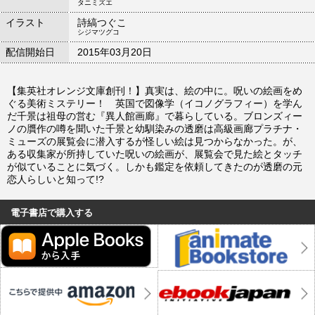
タニミズエ
イラスト
詩縞つぐこ
シジマツグコ
配信開始日
2015年03月20日
【集英社オレンジ文庫創刊！】真実は、絵の中に。呪いの絵画をめ
ぐる美術ミステリー！ 英国で図像学（イコノグラフィー）を学ん
だ千景は祖母の営む『異人館画廊』で暮らしている。ブロンズィー
ノの贋作の噂を聞いた千景と幼馴染みの透磨は高級画廊プラチナ・
ミューズの展覧会に潜入するが怪しい絵は見つからなかった。が、
ある収集家が所持していた呪いの絵画が、展覧会で見た絵とタッチ
が似ていることに気づく。しかも鑑定を依頼してきたのが透磨の元
恋人らしいと知って!?
電子書店で購入する