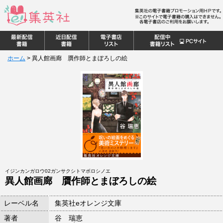
ホーム
>
異人館画廊 贋作師とまぼろしの絵
イジンカンガロウ02ガンサクシトマボロシノエ
異人館画廊 贋作師とまぼろしの絵
レーベル名
集英社eオレンジ文庫
著者
谷 瑞恵