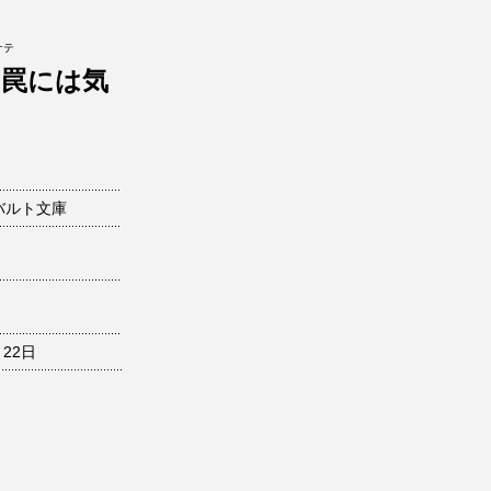
ケテ
い罠には気
バルト文庫
月22日