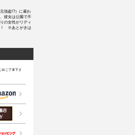
元強盗!?）に雇わ
、彼女は公園で不
りの女性がリディ
！ ※あとがきは
じめご了承下さ