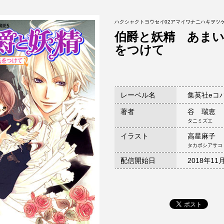
ハクシャクトヨウセイ02アマイワナニハキヲツ
伯爵と妖精 あま
をつけて
レーベル名
集英社eコ
著者
谷 瑞恵
タニミズエ
イラスト
高星麻子
タカボシアサコ
配信開始日
2018年11