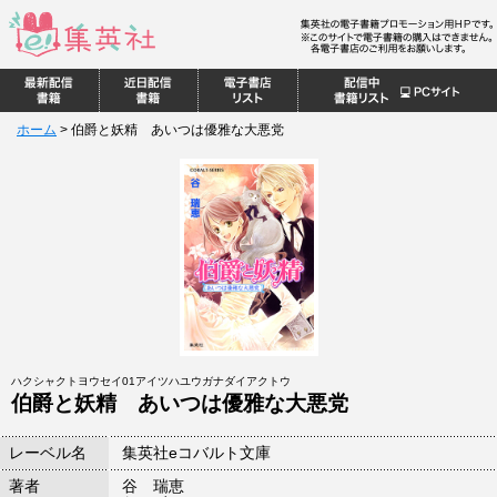
ホーム
>
伯爵と妖精 あいつは優雅な大悪党
ハクシャクトヨウセイ01アイツハユウガナダイアクトウ
伯爵と妖精 あいつは優雅な大悪党
レーベル名
集英社eコバルト文庫
著者
谷 瑞恵