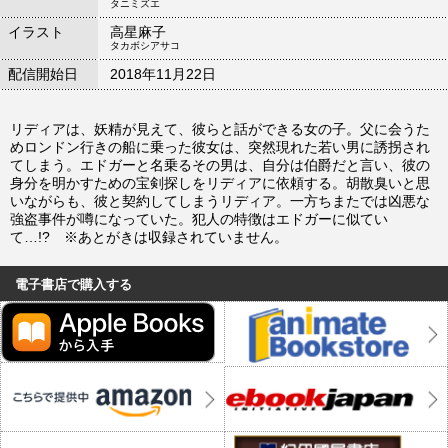
タニミズエ
イラスト
高星麻子
タカボシアサコ
配信開始日
2018年11月22日
リディアは、妖精が見えて、彼らと話ができる女の子。父に会うた
めロンドン行きの船に乗った彼女は、突然現れた若い男に誘拐され
てしまう。エドガーと名乗るその男は、自分は伯爵だと言い、彼の
身分を明かすための宝剣探しをリディアに依頼する。胡散臭いと思
いながらも、彼と契約してしまうリディア。一方ちまたでは凶悪な
強盗事件が噂になっていた。犯人の特徴はエドガーに似てい
て…!? ※あとがきは収録されていません。
電子書店で購入する