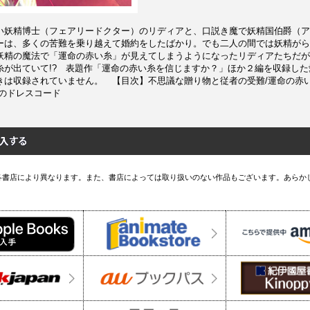
い妖精博士（フェアリードクター）のリディアと、口説き魔で妖精国伯爵（ア
ーは、多くの苦難を乗り越えて婚約をしたばかり。でも二人の間では妖精がら
妖精の魔法で「運命の赤い糸」が見えてしまうようになったリディアたちだが
糸が出ていて!? 表題作「運命の赤い糸を信じますか？」ほか２編を収録し
きは収録されていません。 【目次】不思議な贈り物と従者の受難/運命の赤
負のドレスコード
各書店により異なります。また、書店によっては取り扱いのない作品もございます。あらか