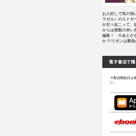
お人好しで気の強
ラゼル）のエドガ
が次々起こって。
からは複数の赤い
編集！ ※あとが
か？/リボンは勝
※配信開始日は
い。