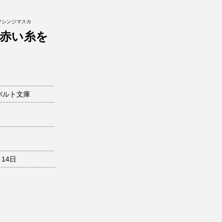
ヲシンジマスカ
赤い糸を
バルト文庫
月14日