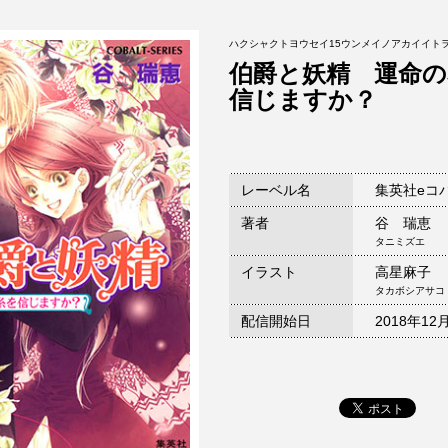
ハクシャクトヨウセイ15ウンメイノアカイイト
伯爵と妖精 運命の
信じますか？
レーベル名
集英社eコ
著者
谷 瑞恵
タニミズエ
イラスト
高星麻子
タカボシアサコ
配信開始日
2018年12