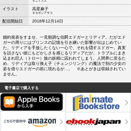
タニミズエ
イラスト
高星麻子
タカボシアサコ
配信開始日
2018年12月14日
婚約発表をすませ、一見順調な伯爵エドガーとリディア。だがエド
ガーの周りにはプリンスの記憶を引き継いだ影響が出はじめてい
た。リディアを手放したくない一心で、それを隠すエドガー。真実
を話さない彼にもどかしさを感じるリディアだが、トラブルにまき
込まれ巨人（トロー）族の妖精に囚われてしまう。人間界に戻るた
め、リディアは取り換え子（チェンジリング）の魔法で別の少女の
姿を借りエドガーの前に現れるが…。 ※あとがきは収録されてい
ません。
電子書店で購入する