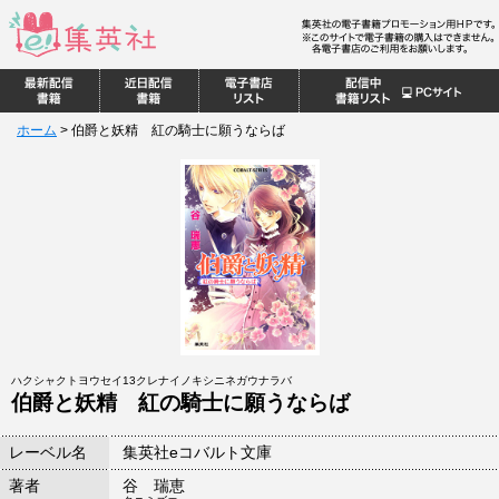
ホーム
>
伯爵と妖精 紅の騎士に願うならば
ハクシャクトヨウセイ13クレナイノキシニネガウナラバ
伯爵と妖精 紅の騎士に願うならば
レーベル名
集英社eコバルト文庫
著者
谷 瑞恵