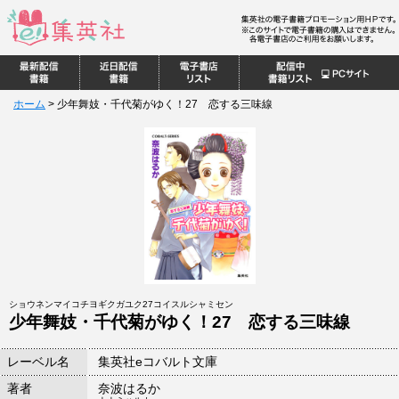
ホーム
>
少年舞妓・千代菊がゆく！27 恋する三味線
ショウネンマイコチヨギクガユク27コイスルシャミセン
少年舞妓・千代菊がゆく！27 恋する三味線
レーベル名
集英社eコバルト文庫
著者
奈波はるか