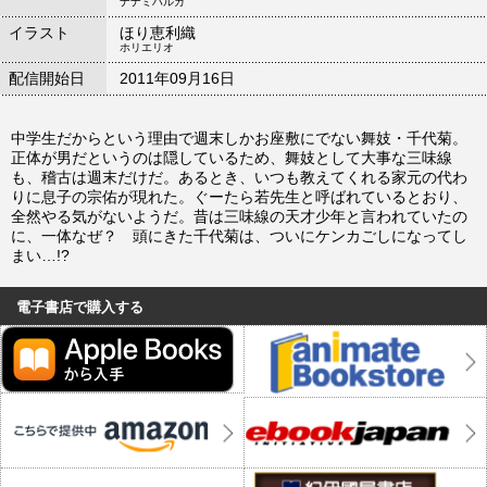
ナナミハルカ
イラスト
ほり恵利織
ホリエリオ
配信開始日
2011年09月16日
中学生だからという理由で週末しかお座敷にでない舞妓・千代菊。
正体が男だというのは隠しているため、舞妓として大事な三味線
も、稽古は週末だけだ。あるとき、いつも教えてくれる家元の代わ
りに息子の宗佑が現れた。ぐーたら若先生と呼ばれているとおり、
全然やる気がないようだ。昔は三味線の天才少年と言われていたの
に、一体なぜ？ 頭にきた千代菊は、ついにケンカごしになってし
まい…!?
電子書店で購入する