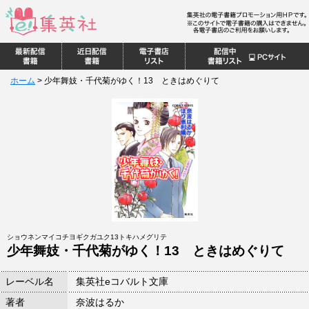
ホーム
>
少年舞妓・千代菊がゆく！13 ときはめぐりて
ショウネンマイコチヨギクガユク13トキハメグリテ
少年舞妓・千代菊がゆく！13 ときはめぐりて
レーベル名
集英社eコバルト文庫
著者
奈波はるか