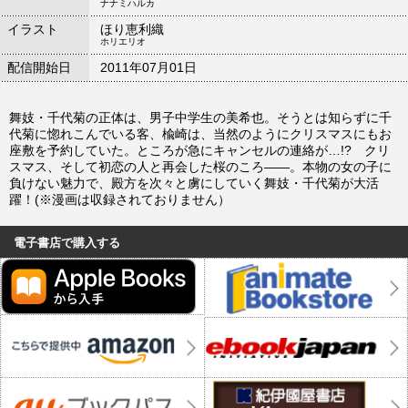
ナナミハルカ
イラスト
ほり恵利織
ホリエリオ
配信開始日
2011年07月01日
舞妓・千代菊の正体は、男子中学生の美希也。そうとは知らずに千
代菊に惚れこんでいる客、楡崎は、当然のようにクリスマスにもお
座敷を予約していた。ところが急にキャンセルの連絡が…!? クリ
スマス、そして初恋の人と再会した桜のころ――。本物の女の子に
負けない魅力で、殿方を次々と虜にしていく舞妓・千代菊が大活
躍！(※漫画は収録されておりません）
電子書店で購入する