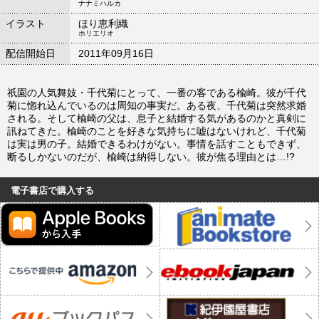
ナナミハルカ
イラスト
ほり恵利織
ホリエリオ
配信開始日
2011年09月16日
祇園の人気舞妓・千代菊にとって、一番の客である楡崎。彼が千代
菊に惚れ込んでいるのは周知の事実だ。ある夜、千代菊は突然求婚
される。そして楡崎の父は、息子と結婚する気があるのかと真剣に
訊ねてきた。楡崎のことを好きな気持ちに嘘はないけれど、千代菊
は実は男の子。結婚できるわけがない。事情を話すこともできず、
断るしかないのだが、楡崎は納得しない。彼が焦る理由とは…!?
電子書店で購入する