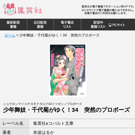
ホーム
>
少年舞妓・千代菊がゆく！34 突然のプロポーズ
ショウネンマイコチヨギクガユク34トツゼンノプロポーズ
少年舞妓・千代菊がゆく！34 突然のプロポーズ
レーベル名
集英社eコバルト文庫
著者
奈波はるか