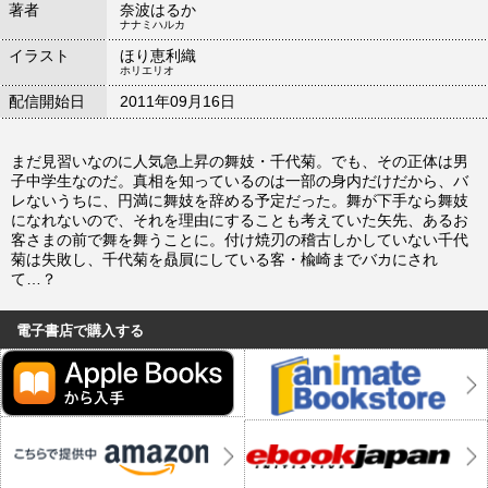
著者
奈波はるか
ナナミハルカ
イラスト
ほり恵利織
ホリエリオ
配信開始日
2011年09月16日
まだ見習いなのに人気急上昇の舞妓・千代菊。でも、その正体は男
子中学生なのだ。真相を知っているのは一部の身内だけだから、バ
レないうちに、円満に舞妓を辞める予定だった。舞が下手なら舞妓
になれないので、それを理由にすることも考えていた矢先、あるお
客さまの前で舞を舞うことに。付け焼刃の稽古しかしていない千代
菊は失敗し、千代菊を贔屓にしている客・楡崎までバカにされ
て…？
電子書店で購入する