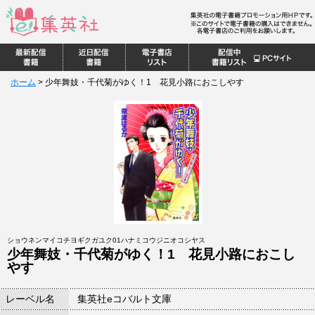
ホーム
>
少年舞妓・千代菊がゆく！1 花見小路におこしやす
ショウネンマイコチヨギクガユク01ハナミコウジニオコシヤス
少年舞妓・千代菊がゆく！1 花見小路におこし
やす
レーベル名
集英社eコバルト文庫