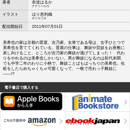
著者
奈波はるか
ナナミハルカ
イラスト
ほり恵利織
ホリエリオ
配信開始日
2011年07月01日
美希也の家は京都の置屋、吉乃家。女将である母は、女手ひとつで
美希也を育ててくれている。置屋の仕事は、舞妓や芸妓をお座敷に
差し向けること。ところが吉乃家の舞妓が逃げてしまった！ 代わ
りをやれるのは美希也しかいない。男が舞妓になるのは前代未聞、
でも中学二年のわりに小柄で、舞妓ことばもばっちりの美希也。化
粧をしたらめちゃくちゃ可愛くなって、一晩で売れっ子舞妓に
――!?
電子書店で購入する