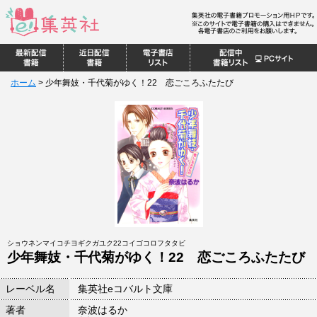
ホーム
>
少年舞妓・千代菊がゆく！22 恋ごころふたたび
ショウネンマイコチヨギクガユク22コイゴコロフタタビ
少年舞妓・千代菊がゆく！22 恋ごころふたたび
レーベル名
集英社eコバルト文庫
著者
奈波はるか