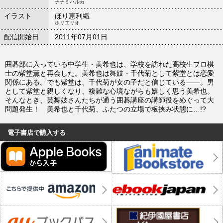
ナナミハルカ
イラスト
ほり恵利織
ホリエリオ
配信開始日
2011年07月01日
囲碁部に入っている中学生・美希也は、学校を訪れた高校生プロ棋
士の紫堂薫と再会した。美希也は舞妓・千代菊として紫堂とは恋愛
関係にある。でも紫堂は、千代菊が女の子だと信じている――。男
として紫堂と親しくなり、複雑な心境ながらも嬉しく思う美希也。
そんなとき、芸舞妓さんたちが通う囲碁講座の講師役をめぐって大
問題発生！ 美希也と千代菊、ふたつの立場で板挟み状態に…!?
電子書店で購入する