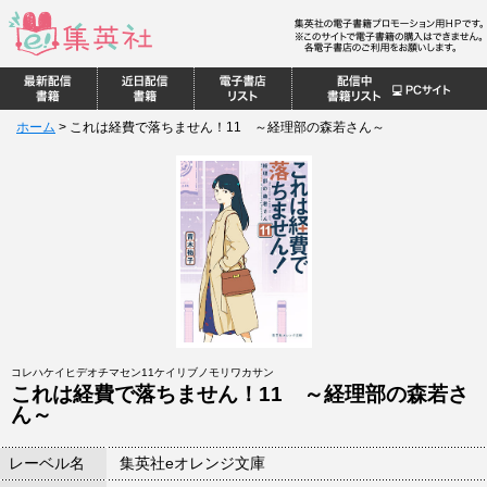
ホーム
>
これは経費で落ちません！11 ～経理部の森若さん～
コレハケイヒデオチマセン11ケイリブノモリワカサン
これは経費で落ちません！11 ～経理部の森若さ
ん～
レーベル名
集英社eオレンジ文庫