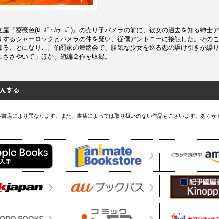
屋『薔薇色(ﾛｰｽﾞ･ｶﾗｰｽﾞ)』の売り子パメラの前に、彼女の過去を知る紳士
りするシャーロックとパメラの仲を疑い、従僕アントニーに接触した。そのこ
知ることになり…。伯爵家の舞踏会で、勝気な少女を巡る恋の駆け引きが繰り
にささやいて」ほか、短編２作を収録。
各書店により異なります。また、書店によっては取り扱いのない作品もございます。あらか