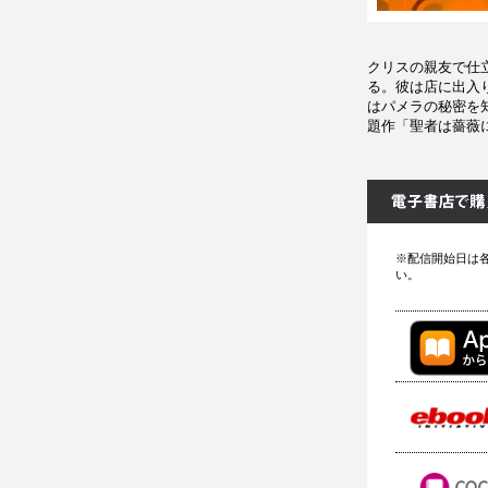
クリスの親友で仕立
る。彼は店に出入
はパメラの秘密を
題作「聖者は薔薇
※配信開始日は
い。