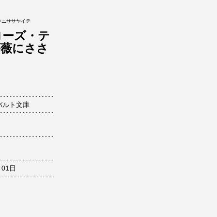
ラニササヤイテ
ローズ・テ
薔薇にささ
バルト文庫
月01日