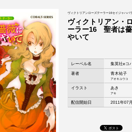
ヴィクトリアンローズテーラー16セイジャハバ
ヴィクトリアン・
ーラー16 聖者は
やいて
レーベル名
集英社eコ
著者
青木祐子
アオキユウコ
イラスト
あき
アキ
配信開始日
2011年07