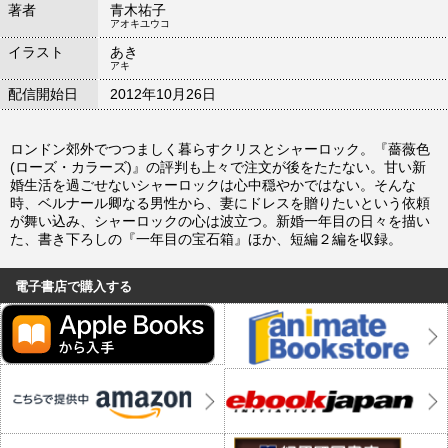
著者
青木祐子
アオキユウコ
イラスト
あき
アキ
配信開始日
2012年10月26日
ロンドン郊外でつつましく暮らすクリスとシャーロック。『薔薇色
(ローズ・カラーズ)』の評判も上々で注文が後をたたない。甘い新
婚生活を過ごせないシャーロックは心中穏やかではない。そんな
時、ベルナール卿なる男性から、妻にドレスを贈りたいという依頼
が舞い込み、シャーロックの心は波立つ。新婚一年目の日々を描い
た、書き下ろしの『一年目の宝石箱』ほか、短編２編を収録。
電子書店で購入する