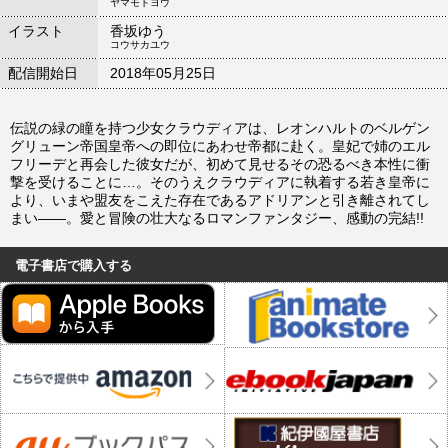
ヤマモトヨウ
イラスト
香坂ゆう
コウサカユウ
配信開始日
2018年05月25日
伝説の緑の瞳を持つ少女クラウディアは、レオンハルトのベルゲン
グリューン帝国皇帝への即位にあわせ帝都に赴く。皇妃で姉のエル
フリーデと再会した彼女だが、初めて見せるその恐るべき本性に衝
撃を受けることに…。そのうえクラウディアに執着する若き皇帝に
より、いまや盟友をこえた存在であるアドリアンと引き離されてし
まい――。愛と冒険の壮大なるロマンファンタジー、感動の完結!!
電子書店で購入する