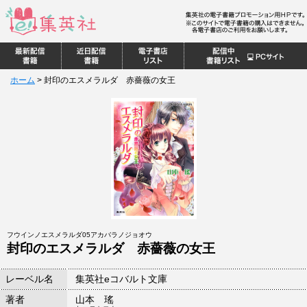
ホーム
>
封印のエスメラルダ 赤薔薇の女王
フウインノエスメラルダ05アカバラノジョオウ
封印のエスメラルダ 赤薔薇の女王
レーベル名
集英社eコバルト文庫
著者
山本 瑤