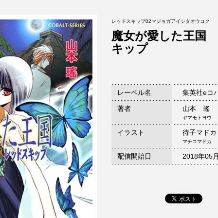
レッドスキップ02マジョガアイシタオウコク
魔女が愛した王国
キップ
レーベル名
集英社eコ
著者
山本 瑤
ヤマモトヨウ
イラスト
待子マドカ
マチコマドカ
配信開始日
2018年05