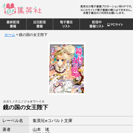
ホーム
>
鏡の国の女王陛下
カガミノクニノジョオウヘイカ
鏡の国の女王陛下
レーベル名
集英社eコバルト文庫
著者
山本 瑤