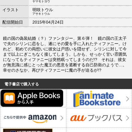
ヤマモトヨウ
イラスト
明咲トウル
アサキトウル
配信開始日
2015年04月24日
鏡の国の偽装結婚（？）ファンタジー、第６弾！ 鏡の国の王太子
で夫のシリンに恋をし、遂にその愛を手に入れたティファニー。け
れど、初めての両想いに彼女は戸惑いを隠せず、シリンに対して今
まで以上にぎこちなく接してしまう。しかも、せっかく甘い雰囲気
になってもティファニーは突然眠ってしまうのだ!? それは、彼女
が無意識に感じとった魔王の悪意を遮断する自己防衛のようで…。
幸せのさなか、再びティファニーに魔の手が迫るが!?
電子書店で購入する