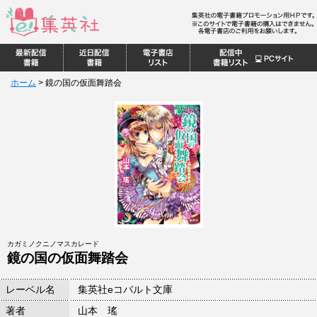
ホーム
>
鏡の国の仮面舞踏会
カガミノクニノマスカレード
鏡の国の仮面舞踏会
レーベル名
集英社eコバルト文庫
著者
山本 瑤