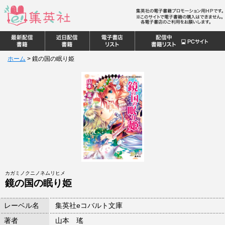
ホーム
>
鏡の国の眠り姫
カガミノクニノネムリヒメ
鏡の国の眠り姫
レーベル名
集英社eコバルト文庫
著者
山本 瑤