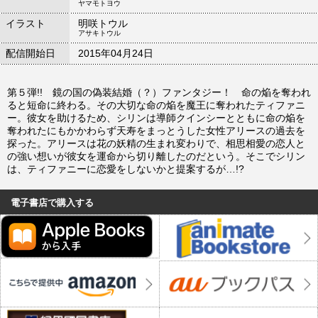
ヤマモトヨウ
イラスト
明咲トウル
アサキトウル
配信開始日
2015年04月24日
第５弾!! 鏡の国の偽装結婚（？）ファンタジー！ 命の焔を奪われ
ると短命に終わる。その大切な命の焔を魔王に奪われたティファニ
ー。彼女を助けるため、シリンは導師クインシーとともに命の焔を
奪われたにもかかわらず天寿をまっとうした女性アリースの過去を
探った。アリースは花の妖精の生まれ変わりで、相思相愛の恋人と
の強い想いが彼女を運命から切り離したのだという。そこでシリン
は、ティファニーに恋愛をしないかと提案するが…!?
電子書店で購入する