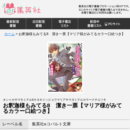
ホーム
>
お釈迦様もみてる8 潔き一票【マリア様がみてるカラー口絵つき】
オシャカサマモミテル8キヨキイッピョウマリアサマガミテルカラークチエツキ
お釈迦様もみてる8 潔き一票【マリア様がみて
るカラー口絵つき】
レーベル名
集英社eコバルト文庫