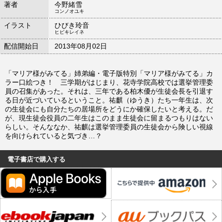
著者
今野緒雪
コンノオユキ
イラスト
ひびき玲音
ヒビキレイネ
配信開始日
2013年08月02日
「マリア様がみてる」姉弟編・電子版特別「マリア様がみてる」カ
ラー口絵つき！ 三学期がはじまり、花寺学院高校では選挙管理委
員の召集があった。それは、三年である柏木優が生徒会長を引退す
る日が近づいているということ。祐麒（ゆうき）たち一年生は、次
の生徒会にも自分たちの居場所をどうにか確保したいと考える。だ
が、現生徒会役員の二年生はこのまま生徒会に留まるつもりはない
らしい。そんななか、祐麒は選挙管理委員の生徒会から険しい視線
を向けられていると気づき…？
電子書店で購入する