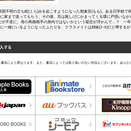
因不明の立ち眩(くら)みを起こすようになった朝倉百(もも)。ある日学校で
き)に家まで送ってもらう。その後、百は親しげにかまってくる環に戸惑いなが
だが不意に、母の再婚相手の身内ではないかという疑念が浮かんで…？ 一年
)に一緒にいるようになったふたりを、クラスメイトは姉妹(ｽｰﾙ)だと噂する
各書店により異なります。また、書店によっては取り扱いのない作品もございます。あらか