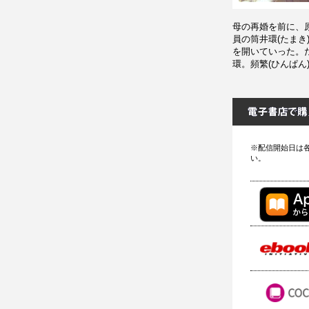
母の再婚を前に、原
員の筒井環(たま
を開いていった。
環。頻繁(ひんぱん
※配信開始日は
い。