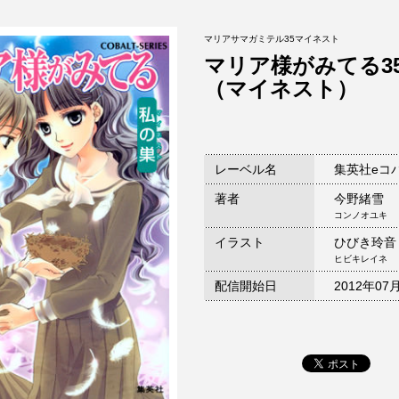
マリアサマガミテル35マイネスト
マリア様がみてる3
（マイネスト）
レーベル名
集英社eコ
著者
今野緒雪
コンノオユキ
イラスト
ひびき玲音
ヒビキレイネ
配信開始日
2012年07