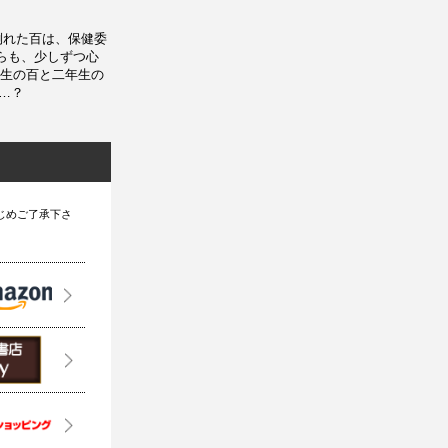
倒れた百は、保健委
らも、少しずつ心
生の百と二年生の
が…？
じめご了承下さ