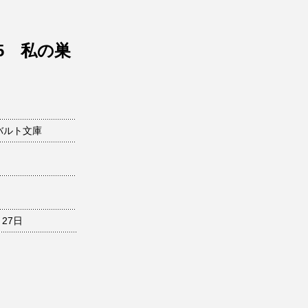
5 私の巣
バルト文庫
月27日