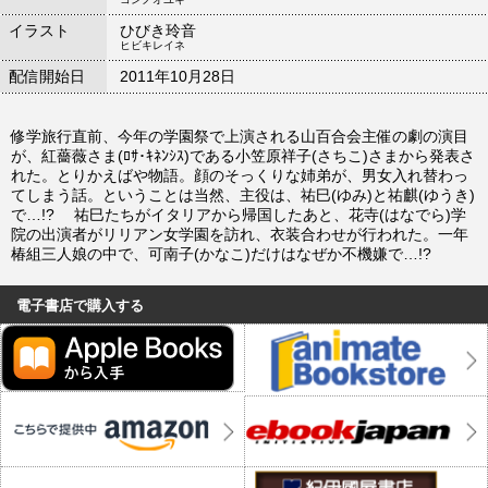
イラスト
ひびき玲音
ヒビキレイネ
配信開始日
2011年10月28日
修学旅行直前、今年の学園祭で上演される山百合会主催の劇の演目
が、紅薔薇さま(ﾛｻ･ｷﾈﾝｼｽ)である小笠原祥子(さちこ)さまから発表さ
れた。とりかえばや物語。顔のそっくりな姉弟が、男女入れ替わっ
てしまう話。ということは当然、主役は、祐巳(ゆみ)と祐麒(ゆうき)
で…!? 祐巳たちがイタリアから帰国したあと、花寺(はなでら)学
院の出演者がリリアン女学園を訪れ、衣装合わせが行われた。一年
椿組三人娘の中で、可南子(かなこ)だけはなぜか不機嫌で…!?
電子書店で購入する